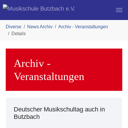
Skip to main navigation
Zum Hauptinhalt springen
Skip to page footer
Sie sind hier:
Diverse
News Archiv
Archiv - Veranstaltungen
Details
Archiv -
Veranstaltungen
Deutscher Musikschultag auch in
Butzbach